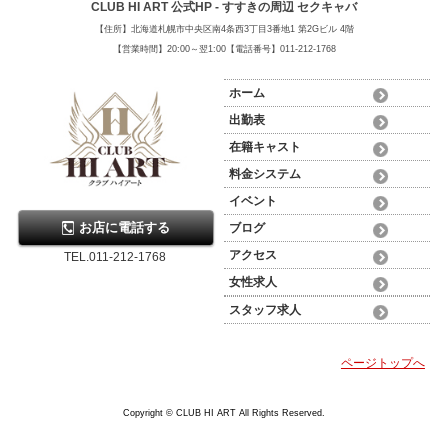
CLUB HI ART 公式HP - すすきの周辺 セクキャバ
【住所】北海道札幌市中央区南4条西3丁目3番地1 第2Gビル 4階
【営業時間】20:00～翌1:00【電話番号】011-212-1768
ホーム
出勤表
在籍キャスト
料金システム
イベント
お店に電話する
ブログ
アクセス
TEL.011-212-1768
女性求人
スタッフ求人
ページトップへ
Copyright © CLUB HI ART All Rights Reserved.