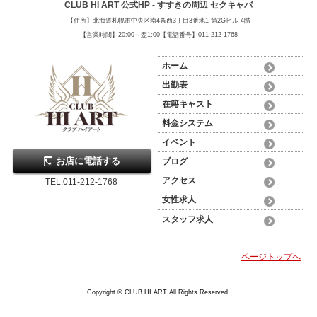
CLUB HI ART 公式HP - すすきの周辺 セクキャバ
【住所】北海道札幌市中央区南4条西3丁目3番地1 第2Gビル 4階
【営業時間】20:00～翌1:00【電話番号】011-212-1768
ホーム
出勤表
在籍キャスト
料金システム
イベント
お店に電話する
ブログ
アクセス
TEL.011-212-1768
女性求人
スタッフ求人
ページトップへ
Copyright © CLUB HI ART All Rights Reserved.