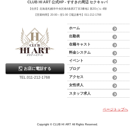
CLUB HI ART 公式HP - すすきの周辺 セクキャバ
【住所】北海道札幌市中央区南4条西3丁目3番地1 第2Gビル 4階
【営業時間】20:00～翌1:00【電話番号】011-212-1768
ホーム
出勤表
在籍キャスト
料金システム
イベント
お店に電話する
ブログ
アクセス
TEL.011-212-1768
女性求人
スタッフ求人
ページトップへ
Copyright © CLUB HI ART All Rights Reserved.